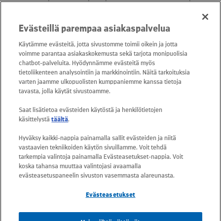
ajoneuvo kierrätetään hyötykäyttöön ympäristömääräyksiä
noudattaen.
Evästeillä parempaa asiakaspalvelua
Jos ajoneuvo ei ole Suomen kilvissä
Käytämme evästeitä, jotta sivustomme toimii oikein ja jotta
vie ajoneuvo Kuusakosken vastaanottopisteeseen
voimme parantaa asiakaskokemusta sekä tarjota monipuolisia
kun saat romutustodistuksen toimita se ja ajoneuvon kilvet
chatbot-palveluita. Hyödynnämme evästeitä myös
kyseisen maan ajoneuvorekisteriviranomaiselle
tietoliikenteen analysointiin ja markkinointiin. Näitä tarkoituksia
pyydä ajoneuvon lopullista poistoa kyseisen maan rekisteristä
varten jaamme ulkopuolisten kumppaniemme kanssa tietoja
tavasta, jolla käytät sivustoamme.
LUE LISÄÄ ROMUTUSPALKKIOSTA
Saat lisätietoa evästeiden käytöstä ja henkilötietojen
käsittelystä
täältä
.
Hyväksy kaikki-nappia painamalla sallit evästeiden ja niitä
vastaavien tekniikoiden käytön sivuillamme. Voit tehdä
tarkempia valintoja painamalla Evästeasetukset-nappia. Voit
TILAAN NOUTAJAN
koska tahansa muuttaa valintojasi avaamalla
evästeasetuspaneelin sivuston vasemmasta alareunasta.
Tarvitset vain verkkopankkitunnukset tai valtakirjan.
Evästeasetukset
VIEN AJONEUVON ITSE