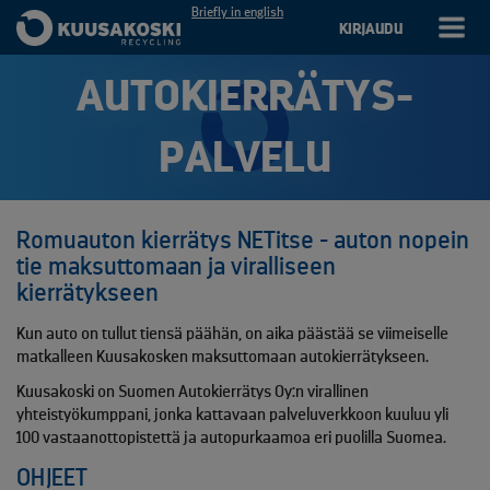
Briefly in english
KIRJAUDU
AUTOKIERRÄTYS­
PALVELU
Romuauton kierrätys NETitse - auton nopein
tie maksuttomaan ja viralliseen
kierrätykseen
Kun auto on tullut tiensä päähän, on aika päästää se viimeiselle
matkalleen Kuusakosken maksuttomaan autokierrätykseen.
Kuusakoski on Suomen Autokierrätys Oy:n virallinen
yhteistyökumppani, jonka kattavaan palveluverkkoon kuuluu yli
100 vastaanottopistettä ja autopurkaamoa eri puolilla Suomea.
OHJEET