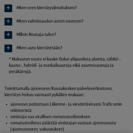
Miten teen kierrätysilmoituksen?
Miten valmistaudun auton noutoon?
Milloin Noutaja tulee?
Miten auto kierrätetään?
* Maksuton nouto ei koske Oulun yläpuolista aluetta, sähkö-,
kaasu-, hybridi- ja matkailuautoja eikä asuntovaunuja ja
peräkärryjä.
Toimittamalla ajoneuvon Kuusakosken palveluverkostoon,
kierrätys hoituu varmasti pykälien mukaan:
ajoneuvo poistetaan Liikenne- ja viestintävirasto Traficomin
rekisteristä
omistaja saa virallisen romutustodistuksen
romutustodistus päättää omistajan vastuut ajoneuvosta
(ajoneuvovero, vakuutukset)