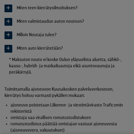
Miten teen kierrätysilmoituksen?
Miten valmistaudun auton noutoon?
Milloin Noutaja tulee?
Miten auto kierrätetään?
* Maksuton nouto ei koske Oulun yläpuolista aluetta, sähkö-,
kaasu-, hybridi- ja matkailuautoja eikä asuntovaunuja ja
peräkärryjä.
Toimittamalla ajoneuvon Kuusakosken palveluverkostoon,
kierrätys hoituu varmasti pykälien mukaan:
ajoneuvo poistetaan Liikenne- ja viestintävirasto Traficomin
rekisteristä
omistaja saa virallisen romutustodistuksen
romutustodistus päättää omistajan vastuut ajoneuvosta
(ajoneuvovero, vakuutukset)