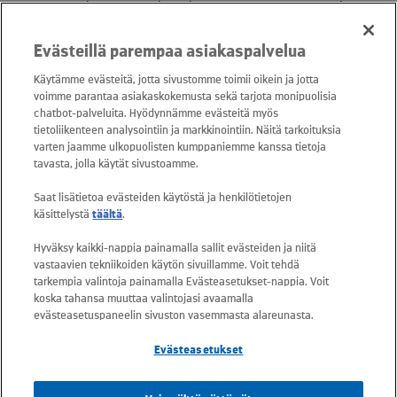
ajoneuvo kierrätetään hyötykäyttöön ympäristömääräyksiä
noudattaen.
Evästeillä parempaa asiakaspalvelua
Jos ajoneuvo ei ole Suomen kilvissä
Käytämme evästeitä, jotta sivustomme toimii oikein ja jotta
vie ajoneuvo Kuusakosken vastaanottopisteeseen
voimme parantaa asiakaskokemusta sekä tarjota monipuolisia
kun saat romutustodistuksen toimita se ja ajoneuvon kilvet
chatbot-palveluita. Hyödynnämme evästeitä myös
kyseisen maan ajoneuvorekisteriviranomaiselle
tietoliikenteen analysointiin ja markkinointiin. Näitä tarkoituksia
pyydä ajoneuvon lopullista poistoa kyseisen maan rekisteristä
varten jaamme ulkopuolisten kumppaniemme kanssa tietoja
tavasta, jolla käytät sivustoamme.
LUE LISÄÄ ROMUTUSPALKKIOSTA
Saat lisätietoa evästeiden käytöstä ja henkilötietojen
käsittelystä
täältä
.
Hyväksy kaikki-nappia painamalla sallit evästeiden ja niitä
vastaavien tekniikoiden käytön sivuillamme. Voit tehdä
tarkempia valintoja painamalla Evästeasetukset-nappia. Voit
TILAAN NOUTAJAN
koska tahansa muuttaa valintojasi avaamalla
evästeasetuspaneelin sivuston vasemmasta alareunasta.
Tarvitset vain verkkopankkitunnukset tai valtakirjan.
Evästeasetukset
VIEN AJONEUVON ITSE