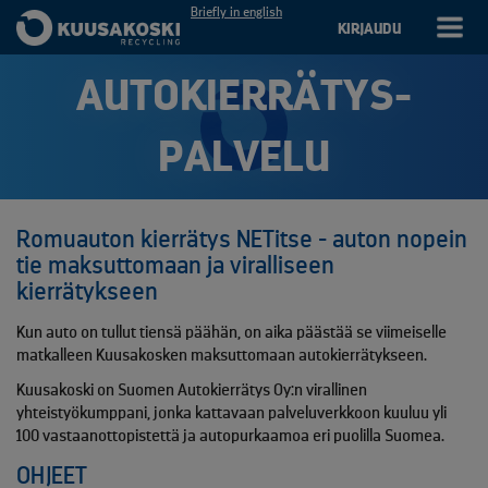
Briefly in english
KIRJAUDU
AUTOKIERRÄTYS­
PALVELU
Romuauton kierrätys NETitse - auton nopein
tie maksuttomaan ja viralliseen
kierrätykseen
Kun auto on tullut tiensä päähän, on aika päästää se viimeiselle
matkalleen Kuusakosken maksuttomaan autokierrätykseen.
Kuusakoski on Suomen Autokierrätys Oy:n virallinen
yhteistyökumppani, jonka kattavaan palveluverkkoon kuuluu yli
100 vastaanottopistettä ja autopurkaamoa eri puolilla Suomea.
OHJEET